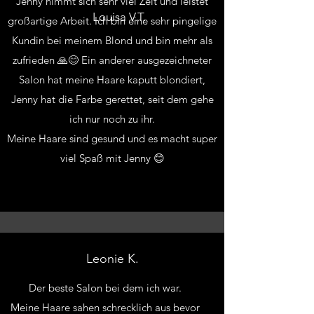
Jenny nimmt sich sehr viel Zeit und leistet
Louisa V.T.
großartige Arbeit. Ich bin eine sehr pingelige
Kundin bei meinem Blond und bin mehr als
zufrieden 🙏😊 Ein anderer ausgezeichneter
Salon hat meine Haare kaputt blondiert,
Jenny hat die Farbe gerettet, seit dem gehe
ich nur noch zu ihr.
Meine Haare sind gesund und es macht super
viel Spaß mit Jenny 😊
Leonie K.
Der beste Salon bei dem ich war.
Meine Haare sahen schrecklich aus bevor